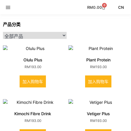
0
CN
RM
0.00
产品分类
Olulu Plus
Plant Protein
RM
193.00
RM
193.00
加入购物车
加入购物车
Kimochi Fibre Drink
Vetiger Plus
RM
193.00
RM
193.00