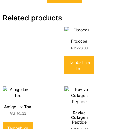
Related products
Fitcocoa
RM
228.00
Tambah ke
Troli
Amigo Liv-Tox
Revive
RM
193.00
Collagen
Peptide
Tambah ke
RM
193.00