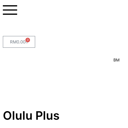
0
RM
0.00
BM
Olulu Plus